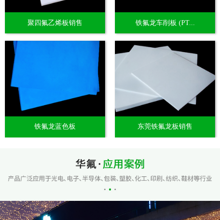
聚四氟乙烯板销售
铁氟龙车削板 (PT...
铁氟龙蓝色板
东莞铁氟龙板销售