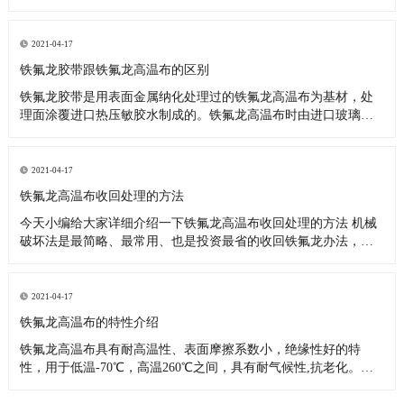
料，也可应用于上浆机的滚筒，热塑性塑料，复合材料，热合封
口，电子电气行业，可反复使用，更换方便，适用于其他防粘
附，耐腐蚀和耐高温表面处理。它用于包装，热塑性塑料，复合
2021-04-17
材料，密封和热封，电子
铁氟龙胶带跟铁氟龙高温布的区别
铁氟龙胶带是用表面金属纳化处理过的铁氟龙高温布为基材，处
理面涂覆进口热压敏胶水制成的。铁氟龙高温布时由进口玻璃纤
维布为骨架，浸渍和涂覆聚四氟乙烯树脂制成的，从上面看来铁
氟龙胶带比铁氟龙高温布多一道生产工序，所以说他们大部分的
性能是一样的，知识应用范围有区别而已。 铁氟龙胶带主要应
2021-04-17
用： 1、各类高温
铁氟龙高温布收回处理的方法
今天小编给大家详细介绍一下铁氟龙高温布收回处理的方法 机械
破坏法是最简略、最常用、也是投资最省的收回铁氟龙办法，机
械破坏对铁氟龙废料没有特殊的要求，要求废料比较纯。出产当
中的剩铁氟龙余料、以及制品在机械加工过程中的磨屑等都能够
经过机械破坏的办法收回运用。机械破坏的办法比较多。可以辐
2021-04-17
照或冷冻之后破坏
铁氟龙高温布的特性介绍
铁氟龙高温布具有耐高温性、表面摩擦系数小，绝缘性好的特
性，用于低温-70℃，高温260℃之间，具有耐气候性,抗老化。非
粘着性：不易粘附任何物质。易于清洗附着其表面的各种油渍、
污点或其它附着物;浆糊、树脂、涂料等几乎所有粘着物质都可简