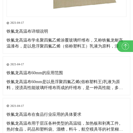
2021-04-17
铁氟龙高温布详细说明
铁氟龙高温布学名聚四氟乙烯涂覆玻璃纤维布，又称铁氟龙耐高
温漆布，是以悬浮聚四氟乙烯（俗称塑料王）乳液为原料，浸渍
高性能玻璃纤维布而成。是一种高性能，多用途的复合材料新产
品。因其优异的各项性能，故被广泛应用在航空、造纸、食品、
环保、印染、服装、化工、玻璃、医药、电子、绝缘、建筑（棚
2021-04-17
顶膜结构基布
铁氟龙高温布60mm的应用范围
铁氟龙高温布60mm是以悬浮聚四氟乙烯(俗称塑料王)乳液为原
料，浸渍高性能玻璃纤维布而成的纤维布，是一种高性能，多用
途的复合材料新产品。 用于低温-196℃，高温300℃之间，具有耐
气候性,抗老化。经实际应用,如在250℃高温情下连续放置200天，
不但强度不会变低，而且重量也不减少;在350℃高温
2021-04-17
铁氟龙高温布在食品行业应用的具体要求
铁氟龙高温布用于层压各种类型的高温辊，加热板和剥离工件。
热封食品，药品和塑料袋。溜槽，料斗，航空模具等的衬里糊