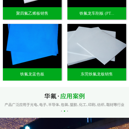
聚四氟乙烯板销售
铁氟龙车削板 (PT...
铁氟龙蓝色板
东莞铁氟龙板销售