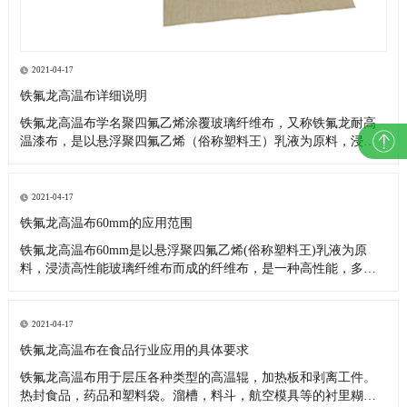
2021-04-17
铁氟龙高温布详细说明
铁氟龙高温布学名聚四氟乙烯涂覆玻璃纤维布，又称铁氟龙耐高
温漆布，是以悬浮聚四氟乙烯（俗称塑料王）乳液为原料，浸渍
高性能玻璃纤维布而成。是一种高性能，多用途的复合材料新产
品。因其优异的各项性能，故被广泛应用在航空、造纸、食品、
环保、印染、服装、化工、玻璃、医药、电子、绝缘、建筑（棚
2021-04-17
顶膜结构基布
铁氟龙高温布60mm的应用范围
铁氟龙高温布60mm是以悬浮聚四氟乙烯(俗称塑料王)乳液为原
料，浸渍高性能玻璃纤维布而成的纤维布，是一种高性能，多用
途的复合材料新产品。 用于低温-196℃，高温300℃之间，具有耐
气候性,抗老化。经实际应用,如在250℃高温情下连续放置200天，
不但强度不会变低，而且重量也不减少;在350℃高温
2021-04-17
铁氟龙高温布在食品行业应用的具体要求
铁氟龙高温布用于层压各种类型的高温辊，加热板和剥离工件。
热封食品，药品和塑料袋。溜槽，料斗，航空模具等的衬里糊