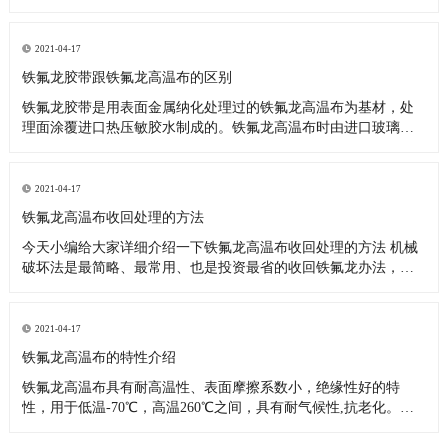
料，也可应用于上浆机的滚筒，热塑性塑料，复合材料，热合封
口，电子电气行业，可反复使用，更换方便，适用于其他防粘
附，耐腐蚀和耐高温表面处理。它用于包装，热塑性塑料，复合
2021-04-17
材料，密封和热封，电子
铁氟龙胶带跟铁氟龙高温布的区别
铁氟龙胶带是用表面金属纳化处理过的铁氟龙高温布为基材，处
理面涂覆进口热压敏胶水制成的。铁氟龙高温布时由进口玻璃纤
维布为骨架，浸渍和涂覆聚四氟乙烯树脂制成的，从上面看来铁
氟龙胶带比铁氟龙高温布多一道生产工序，所以说他们大部分的
性能是一样的，知识应用范围有区别而已。 铁氟龙胶带主要应
2021-04-17
用： 1、各类高温
铁氟龙高温布收回处理的方法
今天小编给大家详细介绍一下铁氟龙高温布收回处理的方法 机械
破坏法是最简略、最常用、也是投资最省的收回铁氟龙办法，机
械破坏对铁氟龙废料没有特殊的要求，要求废料比较纯。出产当
中的剩铁氟龙余料、以及制品在机械加工过程中的磨屑等都能够
经过机械破坏的办法收回运用。机械破坏的办法比较多。可以辐
2021-04-17
照或冷冻之后破坏
铁氟龙高温布的特性介绍
铁氟龙高温布具有耐高温性、表面摩擦系数小，绝缘性好的特
性，用于低温-70℃，高温260℃之间，具有耐气候性,抗老化。非
粘着性：不易粘附任何物质。易于清洗附着其表面的各种油渍、
污点或其它附着物;浆糊、树脂、涂料等几乎所有粘着物质都可简