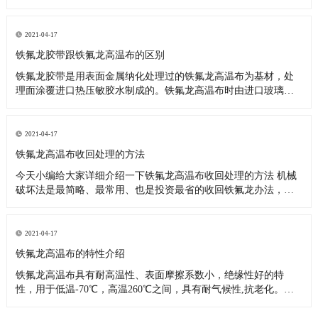
料，也可应用于上浆机的滚筒，热塑性塑料，复合材料，热合封
口，电子电气行业，可反复使用，更换方便，适用于其他防粘
附，耐腐蚀和耐高温表面处理。它用于包装，热塑性塑料，复合
2021-04-17
材料，密封和热封，电子
铁氟龙胶带跟铁氟龙高温布的区别
铁氟龙胶带是用表面金属纳化处理过的铁氟龙高温布为基材，处
理面涂覆进口热压敏胶水制成的。铁氟龙高温布时由进口玻璃纤
维布为骨架，浸渍和涂覆聚四氟乙烯树脂制成的，从上面看来铁
氟龙胶带比铁氟龙高温布多一道生产工序，所以说他们大部分的
性能是一样的，知识应用范围有区别而已。 铁氟龙胶带主要应
2021-04-17
用： 1、各类高温
铁氟龙高温布收回处理的方法
今天小编给大家详细介绍一下铁氟龙高温布收回处理的方法 机械
破坏法是最简略、最常用、也是投资最省的收回铁氟龙办法，机
械破坏对铁氟龙废料没有特殊的要求，要求废料比较纯。出产当
中的剩铁氟龙余料、以及制品在机械加工过程中的磨屑等都能够
经过机械破坏的办法收回运用。机械破坏的办法比较多。可以辐
2021-04-17
照或冷冻之后破坏
铁氟龙高温布的特性介绍
铁氟龙高温布具有耐高温性、表面摩擦系数小，绝缘性好的特
性，用于低温-70℃，高温260℃之间，具有耐气候性,抗老化。非
粘着性：不易粘附任何物质。易于清洗附着其表面的各种油渍、
污点或其它附着物;浆糊、树脂、涂料等几乎所有粘着物质都可简