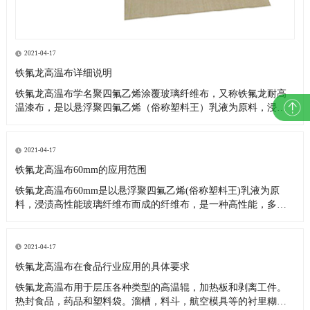
2021-04-17
铁氟龙高温布详细说明
铁氟龙高温布学名聚四氟乙烯涂覆玻璃纤维布，又称铁氟龙耐高
温漆布，是以悬浮聚四氟乙烯（俗称塑料王）乳液为原料，浸渍
高性能玻璃纤维布而成。是一种高性能，多用途的复合材料新产
品。因其优异的各项性能，故被广泛应用在航空、造纸、食品、
环保、印染、服装、化工、玻璃、医药、电子、绝缘、建筑（棚
2021-04-17
顶膜结构基布
铁氟龙高温布60mm的应用范围
铁氟龙高温布60mm是以悬浮聚四氟乙烯(俗称塑料王)乳液为原
料，浸渍高性能玻璃纤维布而成的纤维布，是一种高性能，多用
途的复合材料新产品。 用于低温-196℃，高温300℃之间，具有耐
气候性,抗老化。经实际应用,如在250℃高温情下连续放置200天，
不但强度不会变低，而且重量也不减少;在350℃高温
2021-04-17
铁氟龙高温布在食品行业应用的具体要求
铁氟龙高温布用于层压各种类型的高温辊，加热板和剥离工件。
热封食品，药品和塑料袋。溜槽，料斗，航空模具等的衬里糊