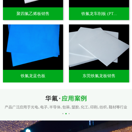
聚四氟乙烯板销售
铁氟龙车削板 (PT...
铁氟龙蓝色板
东莞铁氟龙板销售