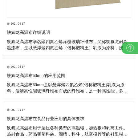
2021-04-17
铁氟龙高温布详细说明
铁氟龙高温布学名聚四氟乙烯涂覆玻璃纤维布，又称铁氟龙耐高
温漆布，是以悬浮聚四氟乙烯（俗称塑料王）乳液为原料，浸渍
高性能玻璃纤维布而成。是一种高性能，多用途的复合材料新产
品。因其优异的各项性能，故被广泛应用在航空、造纸、食品、
环保、印染、服装、化工、玻璃、医药、电子、绝缘、建筑（棚
2021-04-17
顶膜结构基布
铁氟龙高温布60mm的应用范围
铁氟龙高温布60mm是以悬浮聚四氟乙烯(俗称塑料王)乳液为原
料，浸渍高性能玻璃纤维布而成的纤维布，是一种高性能，多用
途的复合材料新产品。 用于低温-196℃，高温300℃之间，具有耐
气候性,抗老化。经实际应用,如在250℃高温情下连续放置200天，
不但强度不会变低，而且重量也不减少;在350℃高温
2021-04-17
铁氟龙高温布在食品行业应用的具体要求
铁氟龙高温布用于层压各种类型的高温辊，加热板和剥离工件。
热封食品，药品和塑料袋。溜槽，料斗，航空模具等的衬里糊