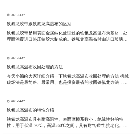
料，也可应用于上浆机的滚筒，热塑性塑料，复合材料，热合封
口，电子电气行业，可反复使用，更换方便，适用于其他防粘
附，耐腐蚀和耐高温表面处理。它用于包装，热塑性塑料，复合
2021-04-17
材料，密封和热封，电子
铁氟龙胶带跟铁氟龙高温布的区别
铁氟龙胶带是用表面金属纳化处理过的铁氟龙高温布为基材，处
理面涂覆进口热压敏胶水制成的。铁氟龙高温布时由进口玻璃纤
维布为骨架，浸渍和涂覆聚四氟乙烯树脂制成的，从上面看来铁
氟龙胶带比铁氟龙高温布多一道生产工序，所以说他们大部分的
性能是一样的，知识应用范围有区别而已。 铁氟龙胶带主要应
2021-04-17
用： 1、各类高温
铁氟龙高温布收回处理的方法
今天小编给大家详细介绍一下铁氟龙高温布收回处理的方法 机械
破坏法是最简略、最常用、也是投资最省的收回铁氟龙办法，机
械破坏对铁氟龙废料没有特殊的要求，要求废料比较纯。出产当
中的剩铁氟龙余料、以及制品在机械加工过程中的磨屑等都能够
经过机械破坏的办法收回运用。机械破坏的办法比较多。可以辐
2021-04-17
照或冷冻之后破坏
铁氟龙高温布的特性介绍
铁氟龙高温布具有耐高温性、表面摩擦系数小，绝缘性好的特
性，用于低温-70℃，高温260℃之间，具有耐气候性,抗老化。非
粘着性：不易粘附任何物质。易于清洗附着其表面的各种油渍、
污点或其它附着物;浆糊、树脂、涂料等几乎所有粘着物质都可简