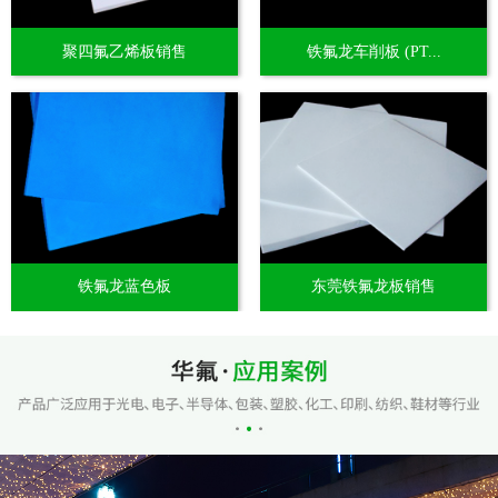
聚四氟乙烯板销售
铁氟龙车削板 (PT...
铁氟龙蓝色板
东莞铁氟龙板销售