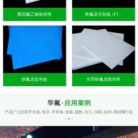
聚四氟乙烯板销售
铁氟龙车削板 (PT...
铁氟龙蓝色板
东莞铁氟龙板销售