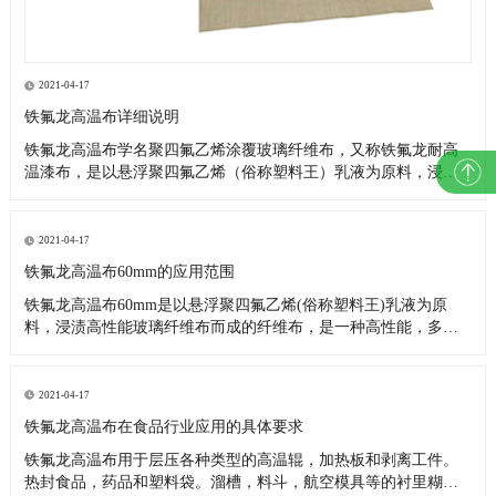
2021-04-17
铁氟龙高温布详细说明
铁氟龙高温布学名聚四氟乙烯涂覆玻璃纤维布，又称铁氟龙耐高
温漆布，是以悬浮聚四氟乙烯（俗称塑料王）乳液为原料，浸渍
高性能玻璃纤维布而成。是一种高性能，多用途的复合材料新产
品。因其优异的各项性能，故被广泛应用在航空、造纸、食品、
环保、印染、服装、化工、玻璃、医药、电子、绝缘、建筑（棚
2021-04-17
顶膜结构基布
铁氟龙高温布60mm的应用范围
铁氟龙高温布60mm是以悬浮聚四氟乙烯(俗称塑料王)乳液为原
料，浸渍高性能玻璃纤维布而成的纤维布，是一种高性能，多用
途的复合材料新产品。 用于低温-196℃，高温300℃之间，具有耐
气候性,抗老化。经实际应用,如在250℃高温情下连续放置200天，
不但强度不会变低，而且重量也不减少;在350℃高温
2021-04-17
铁氟龙高温布在食品行业应用的具体要求
铁氟龙高温布用于层压各种类型的高温辊，加热板和剥离工件。
热封食品，药品和塑料袋。溜槽，料斗，航空模具等的衬里糊