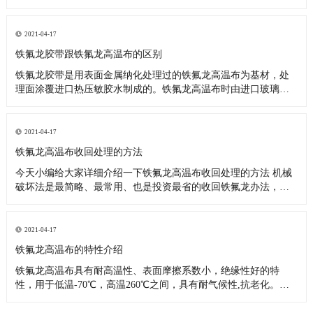
料，也可应用于上浆机的滚筒，热塑性塑料，复合材料，热合封
口，电子电气行业，可反复使用，更换方便，适用于其他防粘
附，耐腐蚀和耐高温表面处理。它用于包装，热塑性塑料，复合
2021-04-17
材料，密封和热封，电子
铁氟龙胶带跟铁氟龙高温布的区别
铁氟龙胶带是用表面金属纳化处理过的铁氟龙高温布为基材，处
理面涂覆进口热压敏胶水制成的。铁氟龙高温布时由进口玻璃纤
维布为骨架，浸渍和涂覆聚四氟乙烯树脂制成的，从上面看来铁
氟龙胶带比铁氟龙高温布多一道生产工序，所以说他们大部分的
性能是一样的，知识应用范围有区别而已。 铁氟龙胶带主要应
2021-04-17
用： 1、各类高温
铁氟龙高温布收回处理的方法
今天小编给大家详细介绍一下铁氟龙高温布收回处理的方法 机械
破坏法是最简略、最常用、也是投资最省的收回铁氟龙办法，机
械破坏对铁氟龙废料没有特殊的要求，要求废料比较纯。出产当
中的剩铁氟龙余料、以及制品在机械加工过程中的磨屑等都能够
经过机械破坏的办法收回运用。机械破坏的办法比较多。可以辐
2021-04-17
照或冷冻之后破坏
铁氟龙高温布的特性介绍
铁氟龙高温布具有耐高温性、表面摩擦系数小，绝缘性好的特
性，用于低温-70℃，高温260℃之间，具有耐气候性,抗老化。非
粘着性：不易粘附任何物质。易于清洗附着其表面的各种油渍、
污点或其它附着物;浆糊、树脂、涂料等几乎所有粘着物质都可简