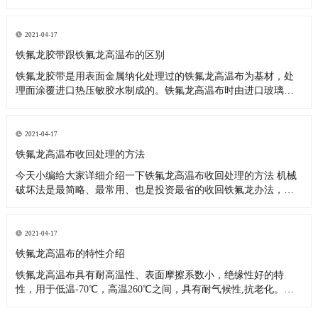
料，也可应用于上浆机的滚筒，热塑性塑料，复合材料，热合封
口，电子电气行业，可反复使用，更换方便，适用于其他防粘
附，耐腐蚀和耐高温表面处理。它用于包装，热塑性塑料，复合
2021-04-17
材料，密封和热封，电子
铁氟龙胶带跟铁氟龙高温布的区别
铁氟龙胶带是用表面金属纳化处理过的铁氟龙高温布为基材，处
理面涂覆进口热压敏胶水制成的。铁氟龙高温布时由进口玻璃纤
维布为骨架，浸渍和涂覆聚四氟乙烯树脂制成的，从上面看来铁
氟龙胶带比铁氟龙高温布多一道生产工序，所以说他们大部分的
性能是一样的，知识应用范围有区别而已。 铁氟龙胶带主要应
2021-04-17
用： 1、各类高温
铁氟龙高温布收回处理的方法
今天小编给大家详细介绍一下铁氟龙高温布收回处理的方法 机械
破坏法是最简略、最常用、也是投资最省的收回铁氟龙办法，机
械破坏对铁氟龙废料没有特殊的要求，要求废料比较纯。出产当
中的剩铁氟龙余料、以及制品在机械加工过程中的磨屑等都能够
经过机械破坏的办法收回运用。机械破坏的办法比较多。可以辐
2021-04-17
照或冷冻之后破坏
铁氟龙高温布的特性介绍
铁氟龙高温布具有耐高温性、表面摩擦系数小，绝缘性好的特
性，用于低温-70℃，高温260℃之间，具有耐气候性,抗老化。非
粘着性：不易粘附任何物质。易于清洗附着其表面的各种油渍、
污点或其它附着物;浆糊、树脂、涂料等几乎所有粘着物质都可简