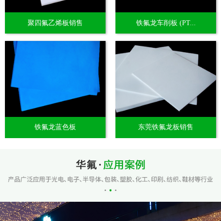
聚四氟乙烯板销售
铁氟龙车削板 (PT...
铁氟龙蓝色板
东莞铁氟龙板销售