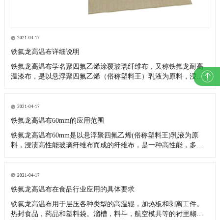
2021-04-17
铁氟龙高温布详细说明
铁氟龙高温布学名聚四氟乙烯涂覆玻璃纤维布，又称铁氟龙耐高
温漆布，是以悬浮聚四氟乙烯（俗称塑料王）乳液为原料，浸渍
高性能玻璃纤维布而成。是一种高性能，多用途的复合材料新产
品。因其优异的各项性能，故被广泛应用在航空、造纸、食品、
环保、印染、服装、化工、玻璃、医药、电子、绝缘、建筑（棚
2021-04-17
顶膜结构基布
铁氟龙高温布60mm的应用范围
铁氟龙高温布60mm是以悬浮聚四氟乙烯(俗称塑料王)乳液为原
料，浸渍高性能玻璃纤维布而成的纤维布，是一种高性能，多用
途的复合材料新产品。 用于低温-196℃，高温300℃之间，具有耐
气候性,抗老化。经实际应用,如在250℃高温情下连续放置200天，
不但强度不会变低，而且重量也不减少;在350℃高温
2021-04-17
铁氟龙高温布在食品行业应用的具体要求
铁氟龙高温布用于层压各种类型的高温辊，加热板和剥离工件。
热封食品，药品和塑料袋。溜槽，料斗，航空模具等的衬里糊