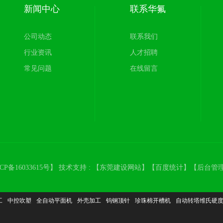
新闻中心
联系华氟
公司动态
联系我们
行业资讯
人才招聘
常见问题
在线留言
CP备16033615号
】 技术支持 : 【
东莞建设网站
】【
百度统计
】【
后台管
工
中控吹塑
全自动平面机
外壳加工
钨钢顶针
珍珠棉开槽机
自动转塔维氏硬