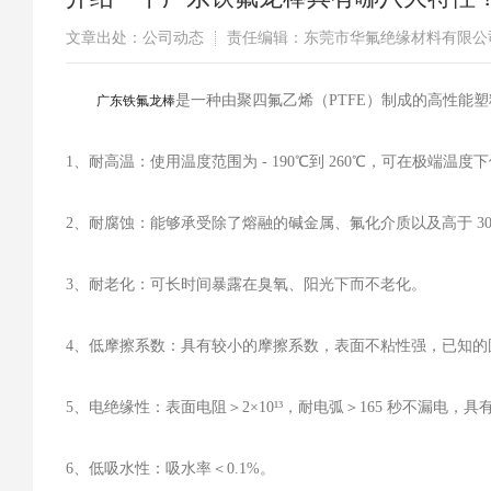
文章出处：公司动态
责任编辑：东莞市华氟绝缘材料有限公
是一种由聚四氟乙烯（PTFE）制成的高性能
​广东铁氟龙棒
1、耐高温：使用温度范围为 - 190℃到 260℃，可在极端
2、耐腐蚀：能够承受除了熔融的碱金属、氟化介质以及高于 3
3、耐老化：可长时间暴露在臭氧、阳光下而不老化。
4、低摩擦系数：具有较小的摩擦系数，表面不粘性强，已知的
5、电绝缘性：表面电阻＞2×10¹³，耐电弧＞165 秒不漏电，
6、低吸水性：吸水率＜0.1%。