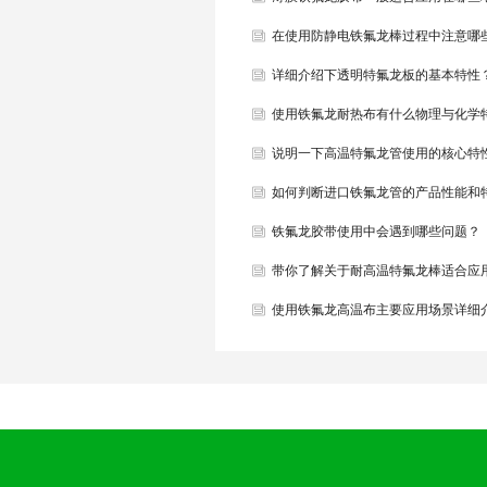
方？
在使用防静电铁氟龙棒过程中注意哪
详细介绍下透明特氟龙板的基本特性
使用铁氟龙耐热布有什么物理与化学
性？
说明一下高温特氟龙管使用的核心特
如何判断进口铁氟龙管的产品性能和
点？
铁氟龙胶带使用中会遇到哪些问题？
带你了解关于耐高温特氟龙棒适合应
哪些地方？
使用铁氟龙高温布主要应用场景详细
一下！