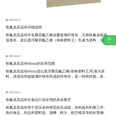
2021-04-17
铁氟龙高温布详细说明
铁氟龙高温布学名聚四氟乙烯涂覆玻璃纤维布，又称铁氟龙耐高
温漆布，是以悬浮聚四氟乙烯（俗称塑料王）乳液为原料，浸渍
高性能玻璃纤维布而成。是一种高性能，多用途的复合材料新产
品。因其优异的各项性能，故被广泛应用在航空、造纸、食品、
环保、印染、服装、化工、玻璃、医药、电子、绝缘、建筑（棚
2021-04-17
顶膜结构基布
铁氟龙高温布60mm的应用范围
铁氟龙高温布60mm是以悬浮聚四氟乙烯(俗称塑料王)乳液为原
料，浸渍高性能玻璃纤维布而成的纤维布，是一种高性能，多用
途的复合材料新产品。 用于低温-196℃，高温300℃之间，具有耐
气候性,抗老化。经实际应用,如在250℃高温情下连续放置200天，
不但强度不会变低，而且重量也不减少;在350℃高温
2021-04-17
铁氟龙高温布在食品行业应用的具体要求
铁氟龙高温布用于层压各种类型的高温辊，加热板和剥离工件。
热封食品，药品和塑料袋。溜槽，料斗，航空模具等的衬里糊