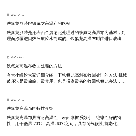
料，也可应用于上浆机的滚筒，热塑性塑料，复合材料，热合封
口，电子电气行业，可反复使用，更换方便，适用于其他防粘
附，耐腐蚀和耐高温表面处理。它用于包装，热塑性塑料，复合
2021-04-17
材料，密封和热封，电子
铁氟龙胶带跟铁氟龙高温布的区别
铁氟龙胶带是用表面金属纳化处理过的铁氟龙高温布为基材，处
理面涂覆进口热压敏胶水制成的。铁氟龙高温布时由进口玻璃纤
维布为骨架，浸渍和涂覆聚四氟乙烯树脂制成的，从上面看来铁
氟龙胶带比铁氟龙高温布多一道生产工序，所以说他们大部分的
性能是一样的，知识应用范围有区别而已。 铁氟龙胶带主要应
2021-04-17
用： 1、各类高温
铁氟龙高温布收回处理的方法
今天小编给大家详细介绍一下铁氟龙高温布收回处理的方法 机械
破坏法是最简略、最常用、也是投资最省的收回铁氟龙办法，机
械破坏对铁氟龙废料没有特殊的要求，要求废料比较纯。出产当
中的剩铁氟龙余料、以及制品在机械加工过程中的磨屑等都能够
经过机械破坏的办法收回运用。机械破坏的办法比较多。可以辐
2021-04-17
照或冷冻之后破坏
铁氟龙高温布的特性介绍
铁氟龙高温布具有耐高温性、表面摩擦系数小，绝缘性好的特
性，用于低温-70℃，高温260℃之间，具有耐气候性,抗老化。非
粘着性：不易粘附任何物质。易于清洗附着其表面的各种油渍、
污点或其它附着物;浆糊、树脂、涂料等几乎所有粘着物质都可简