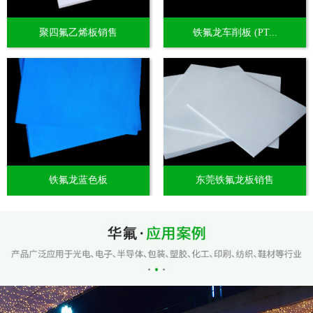
聚四氟乙烯板销售
铁氟龙车削板 (PT...
铁氟龙蓝色板
东莞铁氟龙板销售